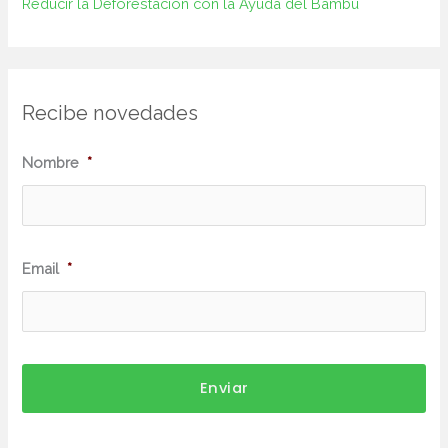
Reducir la Deforestación con la Ayuda del Bambú
Recibe novedades
N
Nombre
*
o
m
b
Email
*
r
e