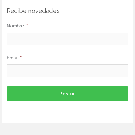
Recibe novedades
N
Nombre
*
o
m
b
Email
*
r
e