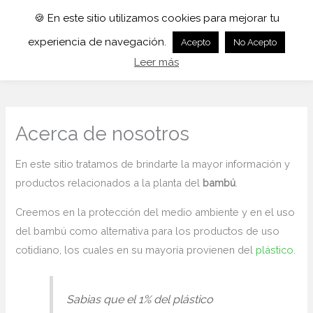
🍪 En este sitio utilizamos cookies para mejorar tu
experiencia de navegación.
Acepto
No Acepto
Leer más
Acerca de nosotros
En este sitio tratamos de brindarte la mayor información y
productos relacionados a la planta del
bambú
.
Creemos en la protección del medio ambiente y en el uso
del bambú como alternativa para los productos de uso
cotidiano, los cuales en su mayoría provienen del
plástico
.
Sabias que el 1% del plástico