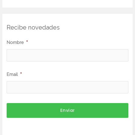
Recibe novedades
N
Nombre
*
o
m
b
Email
*
r
e