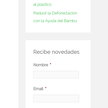
al plástico
Reducir la Deforestación
con la Ayuda del Bambú
Recibe novedades
N
Nombre
*
o
m
b
Email
*
r
e