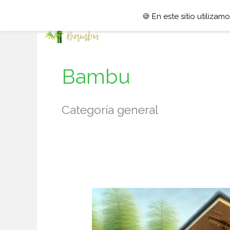
🍪 En este sitio utiliza
Bambu
Categoría general
El
Bambú
en