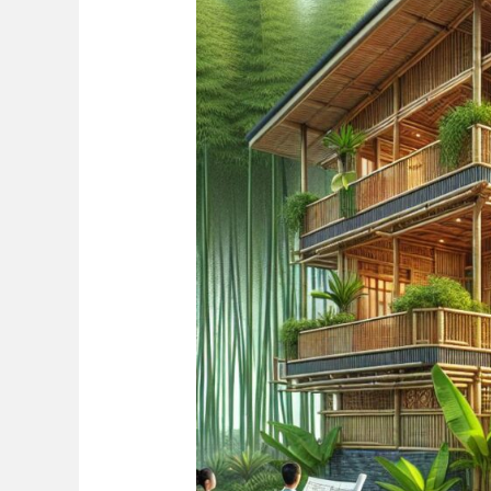
la
Construcción‌
Residencial:
Una
Opción
Sostenible
y
⁢Estética