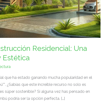
trucción‌ Residencial: Una
 ⁢Estética
ectura
ial que ha estado ganando mucha popularidad​ en el
ú**.⁢ ¿Sabías que este increíble recurso no solo es⁤
n ⁢es súper sostenible? Si alguna vez has pensado en⁤
bú ‌podría ser la⁣ opción perfecta. […]