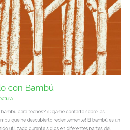
do con Bambú
ectura
ar bambú para ⁤techos? ¡Déjame contarte sobre las
ambú que he descubierto recientemente! ​El bambú es⁤ un
sido utilizado durante ⁢siglos en diferentes partes ‍del