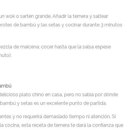
n wok o sartén grande. Añadir la ternera y saltear
 brotes de bambú y las setas y cocinar durante 3 minutos
a mezcla de maicena; cocer hasta que la salsa espese
uto).
 bambú
delicioso plato chino en casa, pero no sabía por dónde
 bambú y setas es un excelente punto de partida.
iantes y no requerirá demasiado tiempo ni atención. Si
a cocina, esta receta de ternera te dará la confianza que