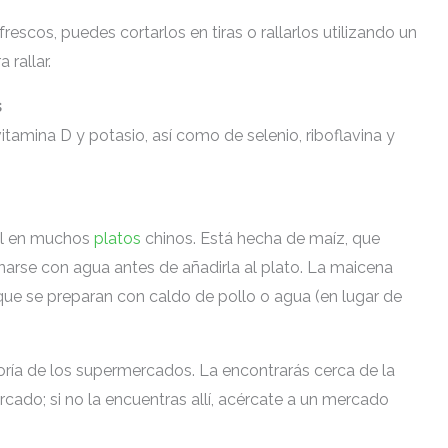
escos, puedes cortarlos en tiras o rallarlos utilizando un
 rallar.
s
tamina D y potasio, así como de selenio, riboflavina y
al en muchos
platos
chinos. Está hecha de maíz, que
arse con agua antes de añadirla al plato. La maicena
que se preparan con caldo de pollo o agua (en lugar de
ía de los supermercados. La encontrarás cerca de la
cado; si no la encuentras allí, acércate a un mercado