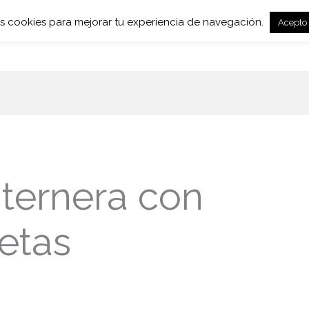
mos cookies para mejorar tu experiencia de navegación.
Acepto
Muebles
Carbón de Bambú
Jardín
ternera con
etas