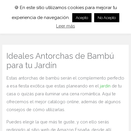
🍪 En este sitio utilizamos cookies para mejorar tu
experiencia de navegación.
Acepto
No Acepto
Leer más
Ideales Antorchas de Bambú
para tu Jardín
Estas antorchas de bambú serán el complemento perfecto
a esa fiesta exótica que estas planeando en el
jardín
de tu
casa o quizás para iluminar una cena romántica. Aquí te
ofrecemos el mejor catálogo online, además de algunos
consejos de cómo utilizarlas.
Puedes elegir la que más te guste, y con ello serás
redirigido al sitio web de Amazon España, desde allí