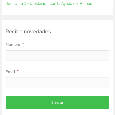
Reducir la Deforestación con la Ayuda del Bambú
Recibe novedades
N
Nombre
*
o
m
b
Email
*
r
e