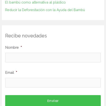
El bambú como alternativa al plástico
Reducir la Deforestación con la Ayuda del Bambú
Recibe novedades
N
Nombre
*
o
m
b
Email
*
r
e